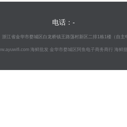
电话：-
：浙江省金华市婺城区白龙桥镇王路荡村新区二排1栋1楼（自主
w.ayuwifi.com
海鲜批发
金华市婺城区阿鱼电子商务商行
海鲜