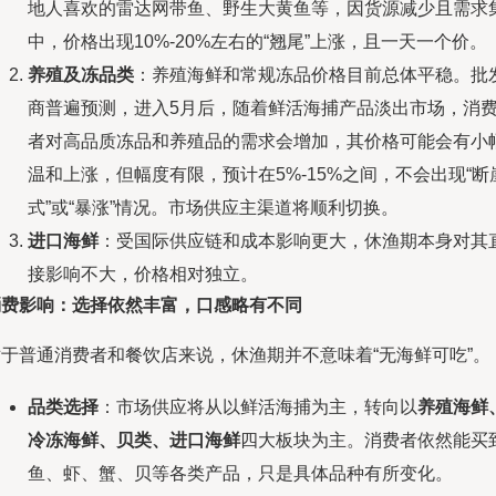
地人喜欢的雷达网带鱼、野生大黄鱼等，因货源减少且需求
中，价格出现10%-20%左右的“翘尾”上涨，且一天一个价。
养殖及冻品类
：养殖海鲜和常规冻品价格目前总体平稳。批
商普遍预测，进入5月后，随着鲜活海捕产品淡出市场，消
者对高品质冻品和养殖品的需求会增加，其价格可能会有小
温和上涨，但幅度有限，预计在5%-15%之间，不会出现“断
式”或“暴涨”情况。市场供应主渠道将顺利切换。
进口海鲜
：受国际供应链和成本影响更大，休渔期本身对其
接影响不大，价格相对独立。
消费影响：选择依然丰富，口感略有不同
对于普通消费者和餐饮店来说，休渔期并不意味着“无海鲜可吃”。
品类选择
：市场供应将从以鲜活海捕为主，转向以
养殖海鲜
冷冻海鲜、贝类、进口海鲜
四大板块为主。消费者依然能买
鱼、虾、蟹、贝等各类产品，只是具体品种有所变化。