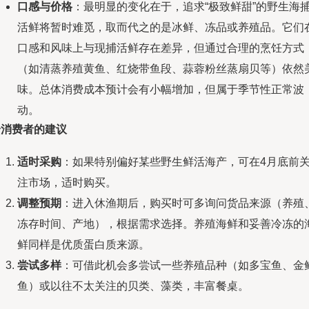
口感与价格
：最明显的变化在于，追求“极致鲜甜”的野生海
活鲜将暂时难觅，取而代之的是冰鲜、冻品或养殖品。它们
口感和风味上与现捕活鲜存在差异，但通过合理的烹饪方式
（如清蒸养殖黄鱼、红烧带鱼段、蒜蓉粉丝蒸扇贝等）依然
味。总体消费成本预计会有小幅增加，但属于季节性正常波
动。
给消费者的建议
适时采购
：如果特别偏好某些野生鲜活海产，可在4月底前
注市场，适时购买。
调整预期
：进入休渔期后，购买时可多询问货品来源（养殖
冻存时间、产地），根据需求选择。养殖海鲜和妥善冷冻的
鲜同样是优质蛋白质来源。
尝试多样
：可借此机会多尝试一些养殖品种（如多宝鱼、金
鱼）或以往不太关注的贝类、藻类，丰富餐桌。