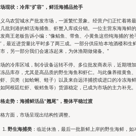
市场现状：冷库“扩容”，鲜活海捕品抢手
在义乌农贸城水产批发市场，一派繁忙景象。经营户们正忙着将
后几批到港的鲜活海捕鱼、虾蟹入库或分销。一位主营东海海鲜
批发商王老板告诉小编：“像鲳鱼、带鱼、小黄鱼这些纯海捕的‘抢
货’，最近进货量比平时多了两三成。一部分供应给本地酒楼和生
超市，另一部分我们会速冻起来，为休渔期做储备。”
市场的冷库区域，制冷设备运转不停。多位批发商表示，近期增
了冻品库存，尤其是高品质的野生海鱼和虾仁。与此像养殖黄鱼
对虾、贝类（如蛤蜊、蛏子）以及来自远洋捕捞或进口的冷冻海
（如阿根廷红虾、银鳕鱼等）货源稳定，已成为市场的主力补充
价格走势：海捕鲜活品“翘尾”，整体平稳过渡
价格方面，市场呈现出结构性调整。
野生海捕类
：临近休渔，最后一批新鲜上岸的野生海鲜，如