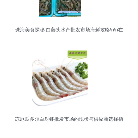
珠海美食探秘 白藤头水产批发市场海鲜攻略\n\n在
中国南方的海岸线上，珠海以其优美的海景和丰富
的海鲜资源而备受食客青睐。作为一座海滨城市，
珠海的饮食文化深深扎根于海洋的滋养。在这其
中，白藤头水产批发市场如同一颗隐藏在海滨画中
的珍珠，成为美食探秘的理想起点。本文将成为你
吃足购买的重磅攻略，带来独家指南何选择“网拍优
选到桌”。\n\n第一时间踩占便是批发市场的“活
色”魅力至刻难忘 正文 只要驾驶盘峰汽车拐入市内
快线东路到， 满目的缤纷旗帜迎接批发来客。一旦
涉及市中的“走货经验、门亲民理念的临场教大家才
是特耀子
冻厄瓜多尔白对虾批发市场的现状与供应商选择指
南