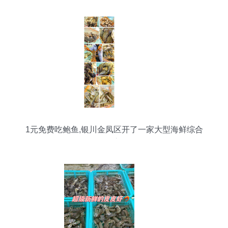
1元免费吃鲍鱼,银川金凤区开了一家大型海鲜综合
批发市场!