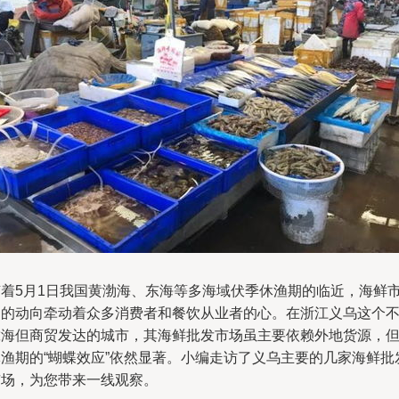
随着5月1日我国黄渤海、东海等多海域伏季休渔期的临近，海鲜
场的动向牵动着众多消费者和餐饮从业者的心。在浙江义乌这个
靠海但商贸发达的城市，其海鲜批发市场虽主要依赖外地货源，
休渔期的“蝴蝶效应”依然显著。小编走访了义乌主要的几家海鲜批
市场，为您带来一线观察。