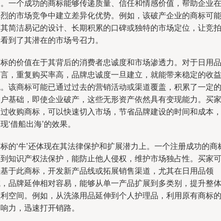
品。一个成功的商标能够传递质量、信任和情感价值，帮助企业
激烈的市场竞争中建立差异化优势。例如，该破产企业的商标可
因其简洁易记的设计、长期积累的口碑或独特的市场定位，让竞
者看到了其潜在的市场号召力。
商标的价值在于其背后的消费者忠诚度和市场渗透力。对于日用
而言，重复购买率高，品牌忠诚度一旦建立，就能带来稳定的收
流。该商标可能已通过过去的营销活动或渠道覆盖，积累了一定
用户基础，即使企业破产，这些无形资产依然具有变现能力。买
通过收购商标，可以快速切入市场，节省品牌建设的时间和成本
现‘借船出海’的效果。
商标的‘牛’还体现在其法律保护和扩展潜力上。一个注册成功的商
受到知识产权法保护，能防止他人侵权，维护市场独占性。买家
以基于此商标，开发新产品线或拓展销售渠道，尤其在日用品领
域，品牌延伸相对容易，能够从单一产品扩展到多类别，提升整
盈利空间。例如，从洗涤用品延伸到个人护理品，利用原有商标
影响力，迅速打开销路。